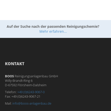
Auf der Suche nach der passenden Reinigungschemie?
Mehr erfahren...
KONTAKT
BOOS
Reinigungsanlagenbau GmbH
Willy-Brandt-Ring 6
D-67592 Flörsheim-Dalsheim
Telefon:
+49 (0)6243-9067-0
Fax: +49 (0)6243-9067-21
Mail:
info@boos-anlagenbau.de