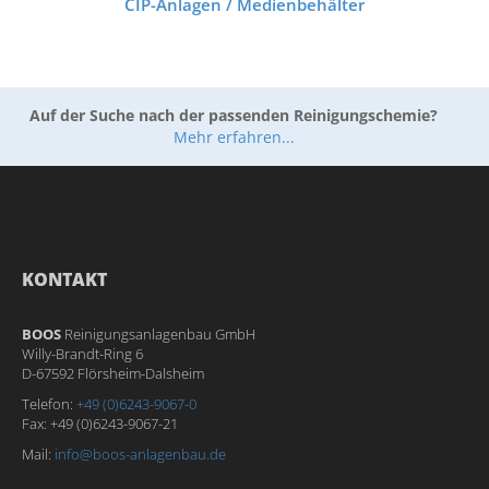
CIP-Anlagen / Medienbehälter
Auf der Suche nach der passenden Reinigungschemie?
Mehr erfahren...
KONTAKT
BOOS
Reinigungsanlagenbau GmbH
Willy-Brandt-Ring 6
D-67592 Flörsheim-Dalsheim
Telefon:
+49 (0)6243-9067-0
Fax: +49 (0)6243-9067-21
Mail:
info@boos-anlagenbau.de